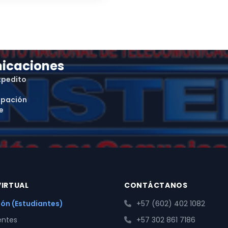
nicaciones
xpedito
ipación
e
IRTUAL
CONTÁCTANOS
sión (Estudiantes)
+57 (602) 402 1082
entes
+57 302 861 7186