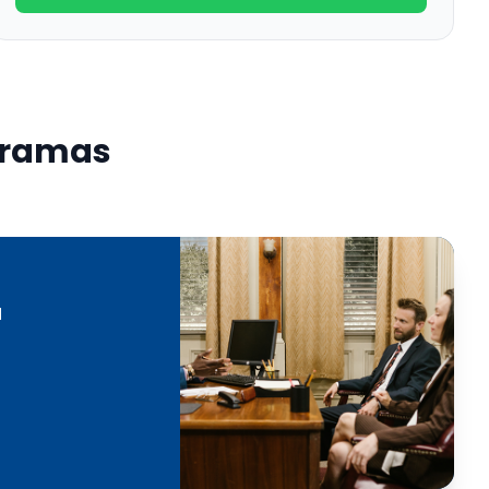
ogramas
a