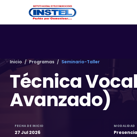
Inicio
/
Programas
/
Seminario-Taller
Técnica Vocal
Avanzado)
FECHA DE INICIO
MODALIDAD
27 Jul 2026
Presencia